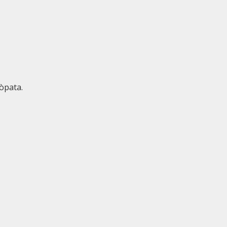
òpata.