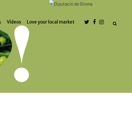
s
Vídeos
Love your local market