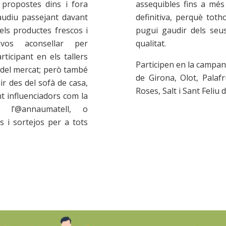
propostes dins i fora
assequibles fins a més
audiu passejant davant
definitiva, perquè toth
els productes frescos i
pugui gaudir dels seu
-vos aconsellar per
qualitat.
ticipant en els tallers
Participen en la campan
del mercat; però també
de Girona, Olot, Palaf
 des del sofà de casa,
Roses, Salt i Sant Feliu 
t influenciadors com la
o l’@annaumatell, o
s i sortejos per a tots