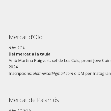
Mercat d’Olot
A les 11 h
Del mercat a la taula
Amb Martina Puigvert, xef de Les Cols, premi Jove Cuin
2024.
Inscripcions:
olotmercat@gmail.com
o DM per Instagra
Mercat de Palamós
A les 11.30 h