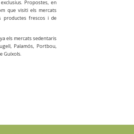
 exclusius. Propostes, en
om que visiti els mercats
s productes frescos i de
ya els mercats sedentaris
rugell, Palamós, Portbou,
de Guíxols.