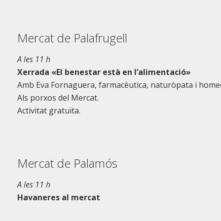
Mercat de Palafrugell
A les 11 h
Xerrada «El benestar està en l’alimentació»
Amb Eva Fornaguera, farmacèutica, naturòpata i home
Als porxos del Mercat.
Activitat gratuïta.
Mercat de Palamós
A les 11 h
Havaneres al mercat