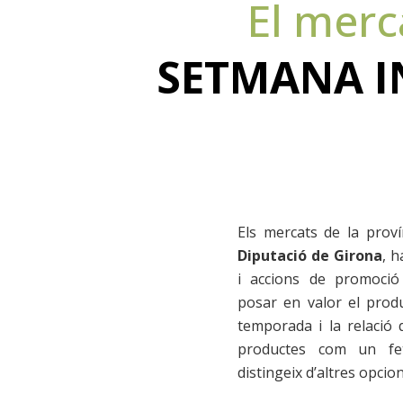
El merc
SETMANA I
Els mercats de la proví
Diputació de Girona
, h
i accions de promoció 
posar en valor el produ
temporada i la relació 
productes com un fet
distingeix d’altres opci